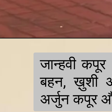
जान्हवी कपू
बहन, ख़ुशी 
अर्जुन कपूर औ