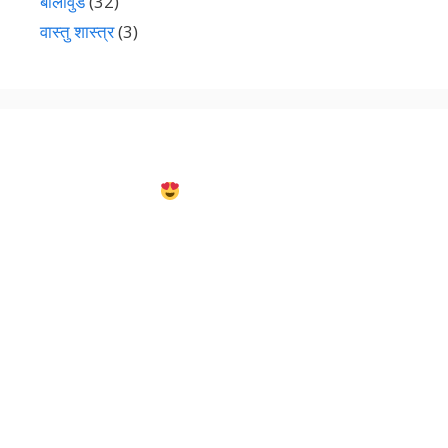
बॉलीवुड
(32)
वास्तु शास्त्र
(3)
धुरंधर 2 ने तोड़े रिकॉर्ड! ₹145 Cr Day 1, अब ₹1000
Cr का टारगेट
National Crush’ Rashmika Mandanna के
10 अनसुने राज!
बाहुबली के 10 साल: देखिए कितने बदल गए प्रभास और
बाकी स्टार्स
Sharwari Gujar
Shafaq Naaz
सोशल मीडिया पर छायी हुई हैं शमा सिकंदर
Vahbiz Dorabjee बला की खूबसूरत अभिनेत्री हैं
Avneet Kaur net worth
kenisha awasthi